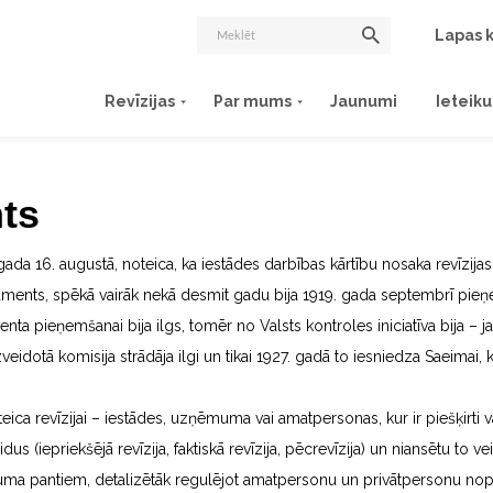
Lapas k
Revīzijas
Par mums
Jaunumi
Ieteik
nts
 gada 16. augustā, noteica, ka iestādes darbības kārtību nosaka revīzij
laments, spēkā vairāk nekā desmit gadu bija 1919. gada septembrī pieņe
ta pieņemšanai bija ilgs, tomēr no Valsts kontroles iniciatīva bija – j
veidotā komisija strādāja ilgi un tikai 1927. gadā to iesniedza Saeimai,
teica revīzijai – iestādes, uzņēmuma vai amatpersonas, kur ir piešķirti v
us (iepriekšējā revīzija, faktiskā revīzija, pēcrevīzija) un niansētu to ve
kuma pantiem, detalizētāk regulējot amatpersonu un privātpersonu nop