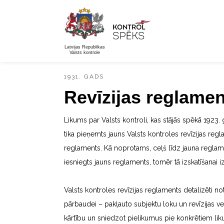
Latvijas Republikas
Valsts kontrole
1931. GADS
Revīzijas reglame
Likums par Valsts kontroli, kas stājās spēkā 1923.
tika pieņemts jauns Valsts kontroles revīzijas reg
reglaments. Kā noprotams, ceļš līdz jauna reglamen
iesniegts jauns reglaments, tomēr tā izskatīšanai iz
Valsts kontroles revīzijas reglaments detalizēti no
pārbaudei – pakļauto subjektu loku un revīzijas veid
kārtību un sniedzot pielikumus pie konkrētiem li