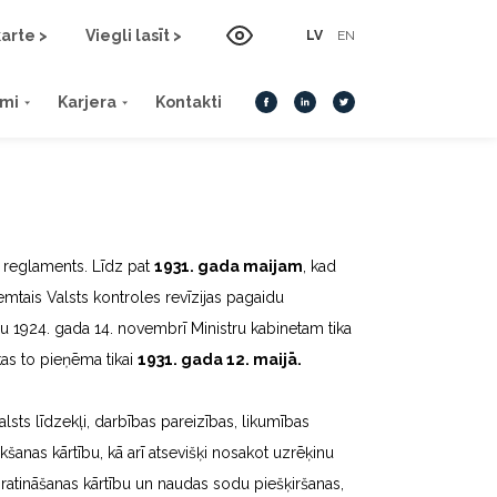
arte >
Viegli lasīt >
LV
EN
umi
Karjera
Kontakti
as reglaments. Līdz pat
1931. gada maijam
, kad
mtais Valsts kontroles revīzijas pagaidu
au 1924. gada 14. novembrī Ministru kabinetam tika
 kas to pieņēma tikai
1931. gada 12. maijā.
alsts līdzekļi, darbības pareizības, likumības
ikšanas kārtību, kā arī atsevišķi nosakot uzrēķinu
ratināšanas kārtību un naudas sodu piešķiršanas,