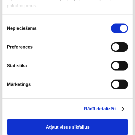
novēršanas un apkarošanas birojam ziņojumu par iespējamu
pakalpojumus.
noziedzīgu nodarījumu.
Piekrišanas
Ja revīzijā konstatētie apstākļi liecina par iespējamu
Nepieciešams
izvēle
administratīvo pārkāpumu
, informējam kompetento iestādi.
Piemēram:
Preferences
Korupcijas novēršanas un apkarošanas biroju - par
likuma "Par interešu konflikta novēršanu valsts
amatpersonu darbībā" pārkāpumiem;
Statistika
Iepirkumu uzraudzības biroju - par Publisko
iepirkumu likuma un Sabiedrisko pakalpojumu
Mārketings
sniedzēju iepirkumu likuma pārkāpumiem;
Valsts ieņēmumu dienestu - par pārkāpumiem
nodokļu nomaksas un finanšu līdzekļu uzskaites
Rādīt detalizēti
jomā.
Atļaut visus sīkfailus
Katru gadījumu izvērtējam atsevišķi.
Ja nepieciešams, par