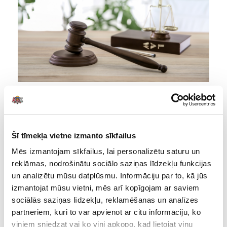
Saskaņā ar Valsts kontroles likumu mēs informējam
tiesībaizsardzības iestādes par revīzijās konstatētajiem
tiesību normu pārkāpumiem un sekojam līdzi to
Šī tīmekļa vietne izmanto sīkfailus
izskatīšanai. Sadarbojamies ar tiesībaizsardzības
iestādēm, lai veicinātu pilnīgu revīziju rezultātu un to
Mēs izmantojam sīkfailus, lai personalizētu saturu un
tiesisko seku izvērtēšanu.
reklāmas, nodrošinātu sociālo saziņas līdzekļu funkcijas
un analizētu mūsu datplūsmu. Informāciju par to, kā jūs
Ja revīzijā konstatējam, ka tiesību normu pārkāpumu dēļ valstij
izmantojat mūsu vietni, mēs arī kopīgojam ar saviem
vai pašvaldībai nodarīti
mantiski zaudējumi
, kas pārsniedz
sociālās saziņas līdzekļu, reklamēšanas un analīzes
piecas minimālās mēnešalgas, sagatavojam un iesniedzam
partneriem, kuri to var apvienot ar citu informāciju, ko
Latvijas Republikas Prokuratūrai, Valsts policijai vai Korupcijas
viņiem sniedzat vai ko viņi apkopo, kad lietojat viņu