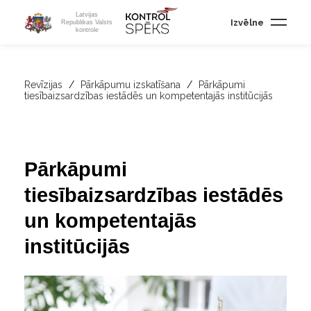
Latvijas
Izvēlne
Republikas Valsts
kontrole
Revīzijas
/
Pārkāpumu izskatīšana
/
Pārkāpumi
tiesībaizsardzības iestādēs un kompetentajās institūcijās
Pārkāpumi
tiesībaizsardzības iestādēs
un kompetentajās
institūcijās