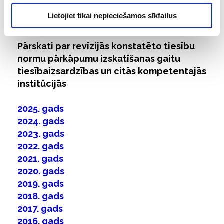
revīzijā konstatētajiem pārkāpumiem informējam arī citas
kompetentās iestādes.
Lietojiet tikai nepieciešamos sīkfailus
Pārskati par revīzijās konstatēto tiesību
normu pārkāpumu izskatīšanas gaitu
tiesībaizsardzības un citās kompetentajās
institūcijās
2025. gads
2024. gads
2023. gads
2022. gads
2021. gads
2020. gads
2019. gads
2018. gads
2017. gads
2016. gads