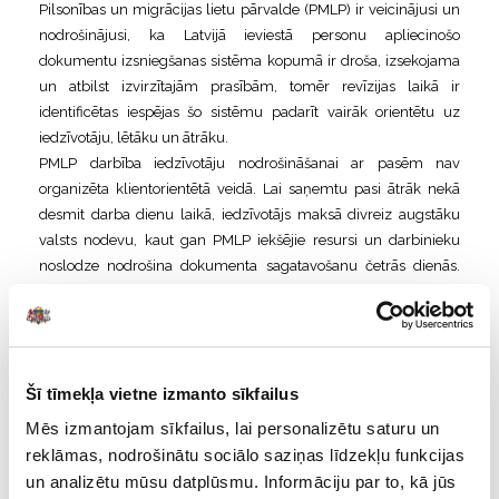
Pilsonības un migrācijas lietu pārvalde (PMLP) ir veicinājusi un
nodrošinājusi, ka Latvijā ieviestā personu apliecinošo
dokumentu izsniegšanas sistēma kopumā ir droša, izsekojama
un atbilst izvirzītajām prasībām, tomēr revīzijas laikā ir
identificētas iespējas šo sistēmu padarīt vairāk orientētu uz
iedzīvotāju, lētāku un ātrāku.
PMLP darbība iedzīvotāju nodrošināšanai ar pasēm nav
organizēta klientorientētā veidā. Lai saņemtu pasi ātrāk nekā
desmit darba dienu laikā, iedzīvotājs maksā divreiz augstāku
valsts nodevu, kaut gan PMLP iekšējie resursi un darbinieku
noslodze nodrošina dokumenta sagatavošanu četrās dienās.
Tādējādi no iedzīvotājiem nepamatoti tiek iekasēta valsts
nodeva par paātrinātu pases izgatavošanu, lai gan PMLP šādu
pakalpojumu spēj nodrošināt, darbojoties ierastā režīmā.
Pēc revidentu aplēsēm iedzīvotāji pārmaksā valsts nodevu par
Šī tīmekļa vietne izmanto sīkfailus
pases saņemšanu līdz pat 1,90 EUR, savukārt noteiktā nodeva
identifikācijas kartes saņemšanai noteikta par 7,28 EUR zemāka
Mēs izmantojam sīkfailus, lai personalizētu saturu un
un nesedz PMLP izmaksas par 652 057 EUR.
reklāmas, nodrošinātu sociālo saziņas līdzekļu funkcijas
Lieki resursi tiek tērēti arī nevajadzīgai dokumentu un
un analizētu mūsu datplūsmu. Informāciju par to, kā jūs
elektronisko datu uzglabāšanai, kas paver iespējas