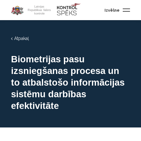
Latvijas
Izvēlne
Republikas Valsts
kontrole
Atpakaļ
Biometrijas pasu
izsniegšanas procesa un
to atbalstošo informācijas
sistēmu darbības
efektivitāte