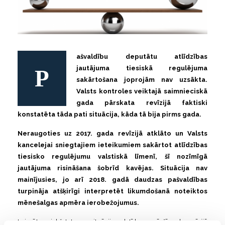
ašvaldību deputātu atlīdzības
P
jautājuma tiesiskā regulējuma
sakārtošana joprojām nav uzsākta.
Valsts kontroles veiktajā saimnieciskā
gada pārskata revīzijā faktiski
konstatēta tāda pati situācija, kāda tā bija pirms gada.
Neraugoties uz 2017. gada revīzijā atklāto un Valsts
kancelejai sniegtajiem ieteikumiem sakārtot atlīdzības
tiesisko regulējumu valstiskā līmenī, šī nozīmīgā
jautājuma risināšana šobrīd kavējas. Situācija nav
mainījusies, jo arī 2018. gadā daudzas pašvaldības
turpināja atšķirīgi interpretēt likumdošanā noteiktos
mēnešalgas apmēra ierobežojumus.
Lai gūtu priekšstatu par situāciju valstī kopumā, šī gada revīzijā