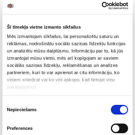
Valsts kontrole izvērsa sadarbību ar pašvaldību zvērinātiem
revidentiem. Valsts kontrole aicināja pašvaldību zvērinātos
revidentus pēc noteiktas metodikas pārbaudīt pašvaldību
domju deputātu atlīdzības aprēķināšanas un uzskaites
Šī tīmekļa vietne izmanto sīkfailus
atbilstību likuma normām. Zvērinātie revidenti atklāja, ka Valsts
Mēs izmantojam sīkfailus, lai personalizētu saturu un
un pašvaldību institūciju amatpersonu un darbinieku atlīdzības
reklāmas, nodrošinātu sociālo saziņas līdzekļu funkcijas
likuma (Atlīdzības likuma) prasības pilnībā ievēroja tikai 31 %
un analizētu mūsu datplūsmu. Informāciju par to, kā jūs
pašvaldību, 69 % neievēroja vai ievēroja daļēji. Neraugoties uz
izmantojat mūsu vietni, mēs arī kopīgojam ar saviem
Valsts kontroles aizrādījumiem, kas pašvaldību pārstāvjiem tika
sociālās saziņas līdzekļu, reklamēšanas un analīzes
izteikti jau revīzijas laikā, 2018. gadā liela daļa pašvaldību
partneriem, kuri to var apvienot ar citu informāciju, ko
turpināja iesākto negatīvo praksi.
viņiem sniedzat vai ko viņi apkopo, kad lietojat viņu
Deputātu atlīdzība atbilstoši Atlīdzības likuma normām
pakalpojumus.
jānosaka pašvaldības domei. Pašvaldības domes deputātu
mēnešalgas apmērs nedrīkst pārsniegt mēneša vidējo darba
Piekrišanas
samaksu valstī, turklāt deputātu mēnešalgām ir piemērots
Nepieciešams
izvēle
Atlīdzības likumā noteikts koeficients. Tā 2018. gadā atlīdzības
aprēķināšanai bija jāizmanto 2016. gada vidējā darba alga –
859 eiro, bet 2019. gada atlīdzības aprēķināšanai ir jāizmanto
Preferences
bāzes mēnešalgas apmērs, kas atbilst 2017. gada mēneša