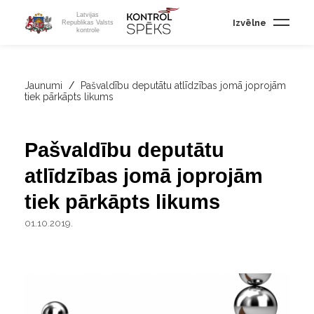
Latvijas
Izvēlne
Republikas Valsts
kontrole
Jaunumi
/
Pašvaldību deputātu atlīdzības jomā joprojām
tiek pārkāpts likums
Pašvaldību deputātu
atlīdzības jomā joprojām
tiek pārkāpts likums
01.10.2019.