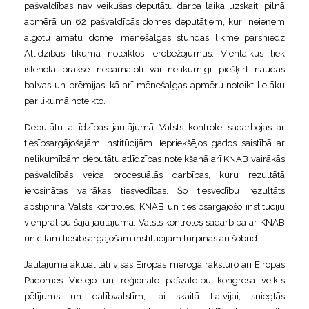
pašvaldības nav veikušas deputātu darba laika uzskaiti pilnā
apmērā un 62 pašvaldībās domes deputātiem, kuri neieņem
algotu amatu domē, mēnešalgas stundas likme pārsniedz
Atlīdzības likuma noteiktos ierobežojumus. Vienlaikus tiek
īstenota prakse nepamatoti vai nelikumīgi piešķirt naudas
balvas un prēmijas, kā arī mēnešalgas apmēru noteikt lielāku
par likumā noteikto.
Deputātu atlīdzības jautājumā Valsts kontrole sadarbojas ar
tiesībsargājošajām institūcijām. Iepriekšējos gados saistībā ar
nelikumībām deputātu atlīdzības noteikšanā arī KNAB vairākās
pašvaldībās veica procesuālās darbības, kuru rezultātā
ierosinātas vairākas tiesvedības. Šo tiesvedību rezultāts
apstiprina Valsts kontroles, KNAB un tiesībsargājošo institūciju
vienprātību šajā jautājumā. Valsts kontroles sadarbība ar KNAB
un citām tiesībsargājošām institūcijām turpinās arī šobrīd.
Jautājuma aktualitāti visas Eiropas mērogā raksturo arī Eiropas
Padomes Vietējo un reģionālo pašvaldību kongresa veikts
pētījums un dalībvalstīm, tai skaitā Latvijai, sniegtās