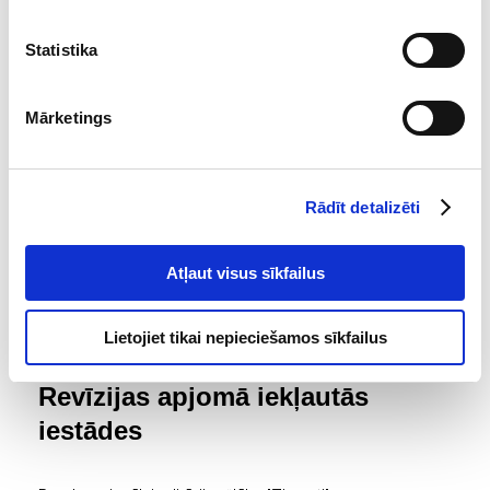
Finanšu revīzijas departaments
Statistika
Publiskošanas datums
29.09.2025.
Mārketings
Revidējamais laika posms
01.01.2024.-31.12.2024.
Rādīt detalizēti
Lēmuma pieņemšanas datums
Atļaut visus sīkfailus
12.09.2025.
Lietojiet tikai nepieciešamos sīkfailus
Revīzijas apjomā iekļautās
iestādes