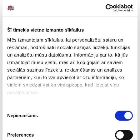
pārskata sagatavošanas pareizību”. Tā kā revīzijas
ziņojumiem un ieteikumu ieviešanas plānam noteikta
slepenības pakāpe “NATO RESTRICTED”, tie nav
publicējami.
Šī tīmekļa vietne izmanto sīkfailus
Mēs izmantojam sīkfailus, lai personalizētu saturu un
Nozares
reklāmas, nodrošinātu sociālo saziņas līdzekļu funkcijas
un analizētu mūsu datplūsmu. Informāciju par to, kā jūs
Aizsardzība
izmantojat mūsu vietni, mēs arī kopīgojam ar saviem
sociālās saziņas līdzekļu, reklamēšanas un analīzes
Veids
partneriem, kuri to var apvienot ar citu informāciju, ko
Finanšu
viņiem sniedzat vai ko viņi apkopo, kad lietojat viņu
pakalpojumus.
Numurs
Piekrišanas
2.4.1-93/2025
Nepieciešams
izvēle
Departments
Preferences