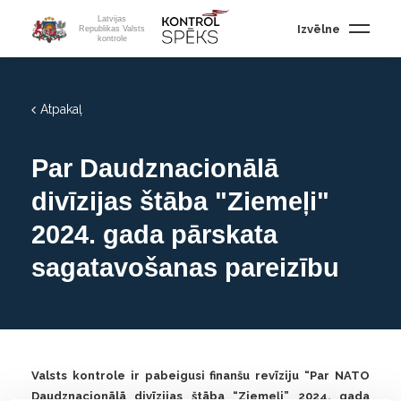
Latvijas
Izvēlne
Republikas Valsts
kontrole
Atpakaļ
Par Daudznacionālā
divīzijas štāba "Ziemeļi"
2024. gada pārskata
sagatavošanas pareizību
Valsts kontrole ir pabeigusi finanšu revīziju “Par NATO
Daudznacionālā divīzijas štāba “Ziemeļi” 2024. gada