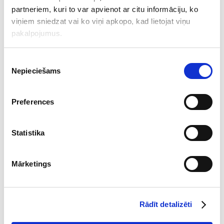
partneriem, kuri to var apvienot ar citu informāciju, ko
01.01.2014.-31.12.2019.
viņiem sniedzat vai ko viņi apkopo, kad lietojat viņu
pakalpojumus.
Lēmuma pieņemšanas datums
28.08.2020.
Piekrišanas
Nepieciešams
izvēle
Revīzijas apjomā iekļautās
Preferences
iestādes
Statistika
Vides aizsardzības un reģionālās attīstības ministrija,
Bauskas novads, Jēkabpils novads, Jelgavas novads,
Mārketings
Kuldīgas novads, Līvānu novads, Preiļu novads, Tukuma
novads, Dienvidkurzemes novads
Rādīt detalizēti
Dokumenti