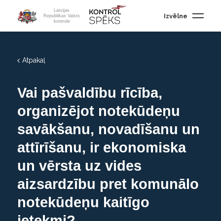
Latvijas
Izvēlne
Republikas Valsts
kontrole
Atpakaļ
Vai pašvaldību rīcība,
organizējot notekūdeņu
savākšanu, novadīšanu un
attīrīšanu, ir ekonomiska
un vērsta uz vides
aizsardzību pret komunālo
notekūdeņu kaitīgo
ietekmi?