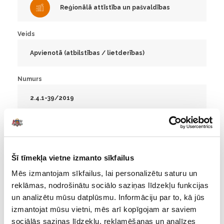
Reģionālā attīstība un pašvaldības
Veids
Apvienotā (atbilstības / lietderības)
Numurs
2.4.1-39/2019
Departments
Piektais revīzijas departaments
Šī tīmekļa vietne izmanto sīkfailus
Publiskošanas datums
Mēs izmantojam sīkfailus, lai personalizētu saturu un
reklāmas, nodrošinātu sociālo saziņas līdzekļu funkcijas
15.09.2020.
un analizētu mūsu datplūsmu. Informāciju par to, kā jūs
izmantojat mūsu vietni, mēs arī kopīgojam ar saviem
Revidējamais laika posms
sociālās saziņas līdzekļu, reklamēšanas un analīzes