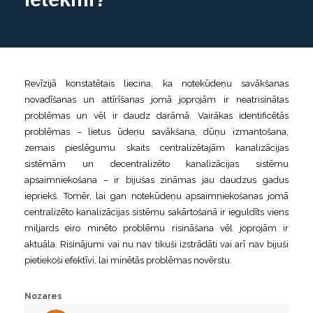
Revīzijā konstatētais liecina, ka notekūdeņu savākšanas
novadīšanas un attīrīšanas jomā joprojām ir neatrisinātas
problēmas un vēl ir daudz darāmā. Vairākas identificētās
problēmas – lietus ūdeņu savākšana, dūņu izmantošana,
zemais pieslēgumu skaits centralizētajām kanalizācijas
sistēmām un decentralizēto kanalizācijas sistēmu
apsaimniekošana – ir bijušas zināmas jau daudzus gadus
iepriekš. Tomēr, lai gan notekūdeņu apsaimniekošanas jomā
centralizēto kanalizācijas sistēmu sakārtošanā ir ieguldīts viens
miljards eiro minēto problēmu risināšana vēl joprojām ir
aktuāla. Risinājumi vai nu nav tikuši izstrādāti vai arī nav bijuši
pietiekoši efektīvi, lai minētās problēmas novērstu.
Nozares