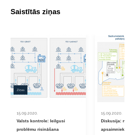
Saistītās ziņas
Ziņas
15.09.2020.
15.09.2020.
Valsts kontrole: Ieilgusi
Diskusija: note
problēmu risināšana
apsaimniekošan