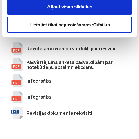
Atļaut visus sīkfailus
Revīzijas ziņojums
Lietojiet tikai nepieciešamos sīkfailus
Revīzijas departamenta lēmums
Revidējamo vienību viedokļi par revīziju
Pašvērtējuma anketa pašvaldībām par
notekūdeņu apsaimniekošanu
Infografika
Infografika
Revīzijas dokumenta rekvizīti